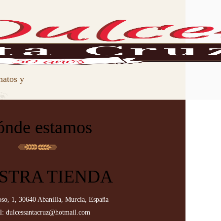
matos y
nde estamos
STRA TIENDA
oso, 1, 30640 Abanilla, Murcia, España
l: dulcessantacruz@hotmail.com