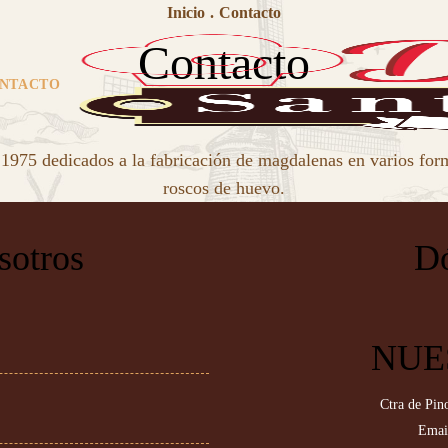
Inicio
.
Contacto
Contacto
NTACTO
1975 dedicados a la fabricación de magdalenas en varios for
roscos de huevo.
sotros
Dó
NUE
Ctra de Pin
Emai